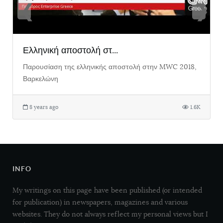
❮
❯
Ελληνική αποστολή στ...
Παρουσίαση της ελληνικής αποστολή στην MWC 2018,
Βαρκελώνη
8 years ago
1.6K
INFO
My writings on this page have been published (or intended
for publication) in newspapers, magazines and various
websites. They do not always reflect my personal views but I