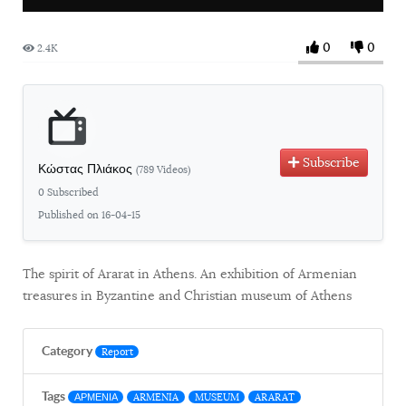
0
0
2.4K
Subscribe
Κώστας Πλιάκος
(789 Videos)
0 Subscribed
Published on 16-04-15
The spirit of Ararat in Athens. An exhibition of Armenian
treasures in Byzantine and Christian museum of Athens
Category
Report
Tags
ΑΡΜΕΝΙΑ
ARMENIA
MUSEUM
ARARAT