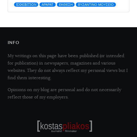
EXHIBITION
ΑΡΑΡΑΤ
ΕΚΘΕΣΗ
ΒΥΖΑΝΤΙΝΟ ΜΟΥΣΕΙΟ
INFO
My writings on this page have been published (or intended
for publication) in newspapers, magazines and various
websites. They do not always reflect my personal views but I
find them interesting.
Opinions on my blog are personal and do not necessarily
reflect those of my employers.