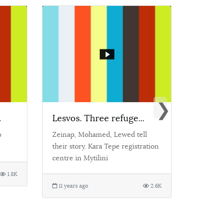
❯
.
Lesvos. Three refuge...
Δημήτ
ο
Zeinap, Mohamed, Lewed tell
Ένας α
their story. Kara Tepe registration
δημιού
centre in Mytilini
εφαρμο
υπογογι
1.8K
11 years ago
2.6K
10 yea