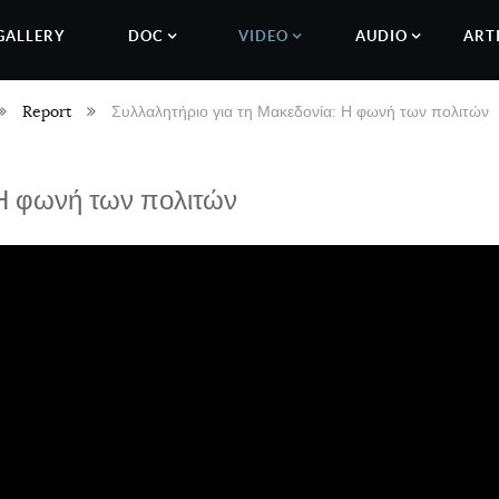
GALLERY
DOC
VIDEO
AUDIO
ART
Report
Συλλαλητήριο για τη Μακεδονία: Η φωνή των πολιτών
 Η φωνή των πολιτών